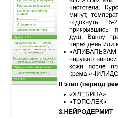
Программа для похудения
чистотела. Кур
Программа набора веса
Сердечно-сосудистая
минут, темпера
система
Кроветворение
отдохнуть 15
Стоматология
прикрывшись п
Эндокринная система
душ. Ванну пр
Друзья сайта
через день или 
KERAMA MARAZZI. Кафель,
керамическая плитка,
керамогранит оптом и розницу
«АПИБАПЬЗАМ
в Челябинске
наружно наноси
Резка керамогранита, кафеля в
Челябинске www.rezak74.ru
кожи после п
Официальный сайт компании
крема «ЧИЛИД
http://www.tentorium.ru/
Реклама
II этап (период ре
«ХЛЕБИНА»
«ТОПОЛЕК»
3.НЕЙРОДЕРМИТ