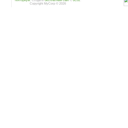
Тенториум.
Создать
бесплатный сайт
с
uCoz
.
Copyright MyCorp © 2026