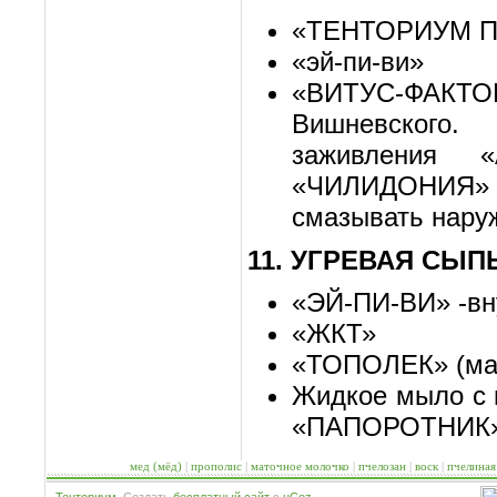
«ТЕНТОРИУМ 
«эй-пи-ви»
«ВИТУС-ФАКТОР
Вишневского
заживления 
«ЧИЛИДОНИЯ»
смазывать нару
11. УГРЕВАЯ СЫП
«ЭЙ-ПИ-ВИ» -вн
«ЖКТ»
«ТОПОЛЕК» (ма
Жидкое мыло с
«ПАПОРОТНИК
мед (мёд)
|
прополис
|
маточное молочко
|
пчелозан
|
воск
|
пчелиная