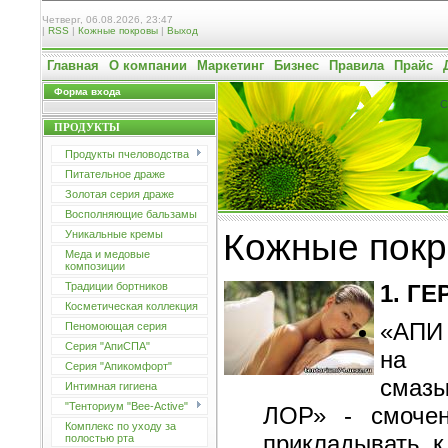
Четверг, 06.08.2026, 23:47
|
RSS
|
Кожные покровы
|
Выход
Главная
О компании
Маркетинг
Бизнес
Правила
Прайс
Форма входа
С
ПРОДУКТЫ
Продукты пчеловодства
Питательное драже
Золотая серия драже
Восполняющие бальзамы
Кожные пок
Уникальные кремы
Меда и медовые
композиции
1. Г
Традиции бортников
Косметическая коллекция
«АПИ
Пеномоющая серия
Серия "АпиСПА"
на 
Серия "Апикомфорт"
смаз
Интимная гигиена
"Тенториум "Bee-Active"
ЛОР» - смочен
Комплекс по уходу за
прикладывать к
полостью рта