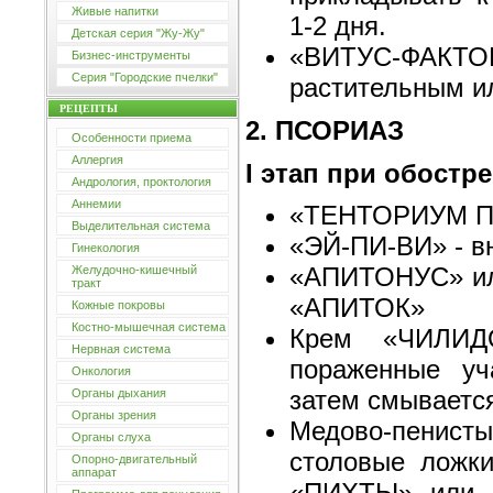
Живые напитки
1-2 дня.
Детская серия "Жу-Жу"
«ВИТУС-ФАКТ
Бизнес-инструменты
Серия "Городские пчелки"
растительным и
РЕЦЕПТЫ
2. ПСОРИАЗ
Особенности приема
Аллергия
I этап при обостре
Андрология, проктология
Аннемии
«ТЕНТОРИУМ 
Выделительная система
«ЭЙ-ПИ-ВИ» - в
Гинекология
«АПИТОНУС» и
Желудочно-кишечный
тракт
«АПИТОК»
Кожные покровы
Костно-мышечная система
Крем «ЧИЛИД
Нервная система
пораженные уч
Онкология
затем смывается
Органы дыхания
Органы зрения
Медово-пенист
Органы слуха
столовые ложк
Опорно-двигательный
аппарат
«ПИХТЫ» или 