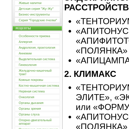
Живые напитки
РАССТРОЙСТ
Детская серия "Жу-Жу"
Бизнес-инструменты
«ТЕНТОРИУ
Серия "Городские пчелки"
«АПИТОНУС
РЕЦЕПТЫ
Особенности приема
«АПИФИТОТ
Аллергия
«ПОЛЯНКА»
Андрология, проктология
Аннемии
«АПИЦАМП
Выделительная система
Гинекология
Желудочно-кишечный
2. КЛИМАКС
тракт
Кожные покровы
«ТЕНТОРИУМ
Костно-мышечная система
Нервная система
ЭЛИТЕ», «Э
Онкология
Органы дыхания
или «ФОРМУ
Органы зрения
«АПИТОНУС»
Органы слуха
Опорно-двигательный
аппарат
«ПОЛЯНКА»