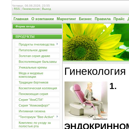
Четверг, 06.08.2026, 23:55
|
RSS
|
Гинекология
|
Выход
Главная
О компании
Маркетинг
Бизнес
Правила
Прайс
Форма входа
С
ПРОДУКТЫ
Продукты пчеловодства
Питательное драже
Золотая серия драже
Восполняющие бальзамы
Гинекология
Уникальные кремы
Меда и медовые
композиции
Традиции бортников
1.
Косметическая коллекция
Пеномоющая серия
Серия "АпиСПА"
Серия "Апикомфорт"
Интимная гигиена
"Тенториум "Bee-Active"
Комплекс по уходу за
ЭНДОКРИННО
полостью рта