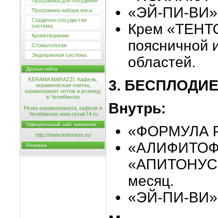
Программа для похудения
«ЭЙ-ПИ-ВИ»
Программа набора веса
Сердечно-сосудистая
Крем «ТЕНТ
система
Кроветворение
поясничной 
Стоматология
Эндокринная система
областей.
Друзья сайта
KERAMA MARAZZI. Кафель,
3. БЕСПЛОДИ
керамическая плитка,
керамогранит оптом и розницу
в Челябинске
Внутрь:
Резка керамогранита, кафеля в
Челябинске www.rezak74.ru
Официальный сайт компании
«ФОРМУЛА Р
http://www.tentorium.ru/
«АЛИФИТОФ
Реклама
«АПИТОНУС»
месяц.
«ЭЙ-ПИ-ВИ» 