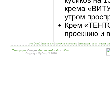
кубиков на 1
крема «ВИТУ
утром просп
Крем «ТЕНТ
проекцию и в
мед (мёд)
|
прополис
|
маточное молочко
|
пчелозан
|
воск
|
пчелиная
Тенториум.
Создать
бесплатный сайт
с
uCoz
.
Copyright MyCorp © 2026