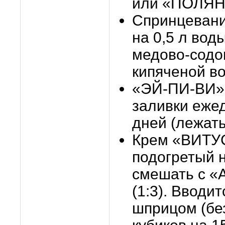
или «ПОЛЯН
Спринцевания
на 0,5 л вод
медово-содов
кипяченой вод
«ЭЙ-ПИ-ВИ» 
заливки еже
дней (лежать
Крем «ВИТУ
подогретый н
смешать с 
(1:3). Вводи
шприцом (без