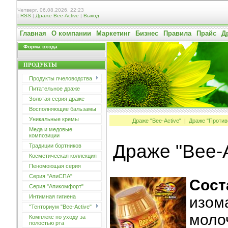
Четверг, 06.08.2026, 22:23
|
RSS
|
Драже Bee-Active
|
Выход
Главная
О компании
Маркетинг
Бизнес
Правила
Прайс
Д
Форма входа
ПРОДУКТЫ
Продукты пчеловодства
Питательное драже
Золотая серия драже
Восполняющие бальзамы
Уникальные кремы
Драже "Bee-Active"
|
Драже "Проти
Меда и медовые
композиции
Драже "Bee-A
Традиции бортников
Косметическая коллекция
Пеномоющая серия
Серия "АпиСПА"
Сост
Серия "Апикомфорт"
Интимная гигиена
изом
"Тенториум "Bee-Active"
моло
Комплекс по уходу за
полостью рта