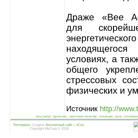
Драже «Bee Ac
для скорейше
энергетического
находящегос
условиях, а та
общего укрепл
стрессовых со
физических и ум
Источник
http://www.
мед (мёд)
|
прополис
|
маточное молочко
|
пчелозан
|
воск
|
пчелиная
Тенториум.
Создать
бесплатный сайт
с
uCoz
.
Copyright MyCorp © 2026