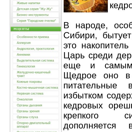
кедр
Живые напитки
Детская серия "Жу-Жу"
Бизнес-инструменты
Серия "Городские пчелки"
В народе, осо
РЕЦЕПТЫ
Сибири, бытует
Особенности приема
это накопитель
Аллергия
Андрология, проктология
Царь среди дер
Аннемии
Выделительная система
еще и самым
Гинекология
Желудочно-кишечный
Щедрое оно в
тракт
Кожные покровы
питательные
Костно-мышечная система
избытком содер
Нервная система
Онкология
кедровых ореш
Органы дыхания
Органы зрения
крепкого си
Органы слуха
дополняется
Опорно-двигательный
аппарат