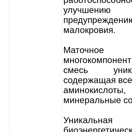
улучшению 
предупрежде
малокровия.
Маточно
многокомпоне
смесь уника
содержащая все
аминокислоты
минеральные со
Уникальная 
биоэнергетич