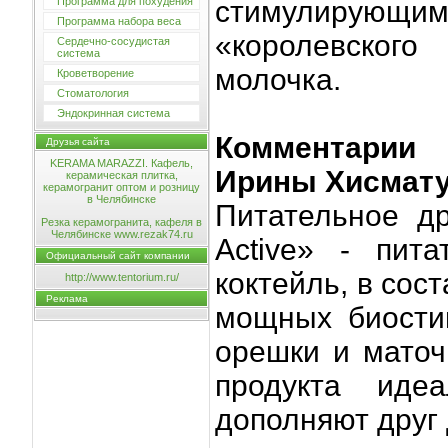
Программа для похудения
стимулирую
Программа набора веса
«королевског
Сердечно-сосудистая
система
молочка.
Кроветворение
Стоматология
Эндокринная система
Комментарии 
Друзья сайта
KERAMA MARAZZI. Кафель,
Ирины Хисмат
керамическая плитка,
керамогранит оптом и розницу
в Челябинске
Питательное д
Резка керамогранита, кафеля в
Челябинске www.rezak74.ru
Active» - пита
Официальный сайт компании
коктейль, в сос
http://www.tentorium.ru/
Реклама
мощных биости
орешки и маточ
продукта иде
дополняют друг 